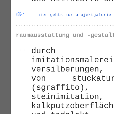
hier gehts zur projektgalerie
raumausstattung und -gestal
durch deko
imitationsmale
versilberungen,
von stuckatur
(sgraffito)
steinimitati
kalkputzoberfläc