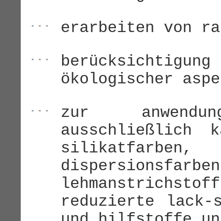
erarbeiten von ra
berücksichtigu
ökologischer aspe
zur anwendu
ausschließlich k
silikatfar
dispersionsf
lehmanstrichstof
reduzierte lack-
und hilfstoffe un